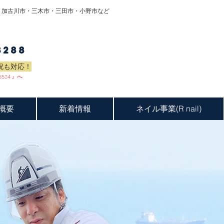
・加古川市・三木市・三田市・小野市など
ーム・瓦の葺き替えはお気軽に！
8288
- 24時間受付中 -
祝も対応！
メール相談はこちら »
5524
』へ
概要
新着情報
ネイル事業(R nail)